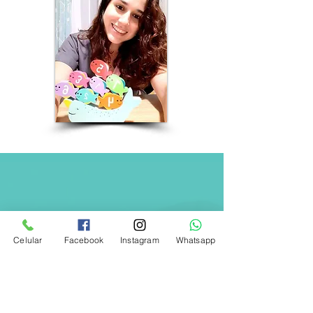
Detrás de un niño
seguro de si mismo,
Celular
Facebook
Instagram
Whatsapp
hay un adulto confiando en
sus capacidades
Llámenos al WhatsApp para iniciar